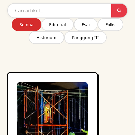
Semua
Editorial
Esai
Folks
Historium
Panggung III