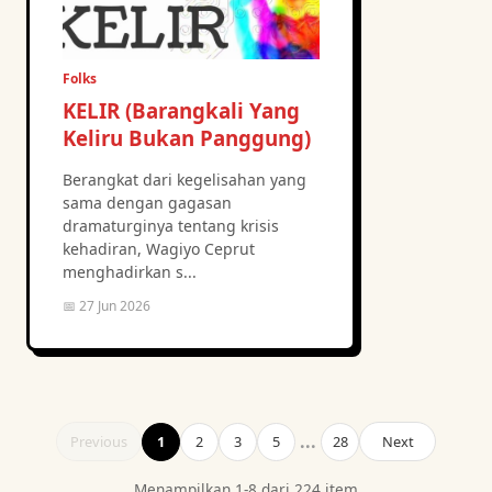
Folks
KELIR (Barangkali Yang
Keliru Bukan Panggung)
Berangkat dari kegelisahan yang
sama dengan gagasan
dramaturginya tentang krisis
kehadiran, Wagiyo Ceprut
menghadirkan s...
📅 27 Jun 2026
...
Previous
1
2
3
5
28
Next
Menampilkan 1-8 dari 224 item