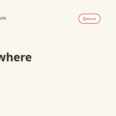
ute
Masuk
 where