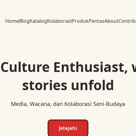
Home
Blog
Katalog
Kolaborasi
Produk
Pentas
About
Contrib
 Culture Enthusiast,
stories unfold
Media, Wacana, dan Kolaborasi Seni-Budaya
Jelajahi