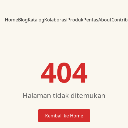
Home
Blog
Katalog
Kolaborasi
Produk
Pentas
About
Contrib
404
Halaman tidak ditemukan
Kembali ke Home